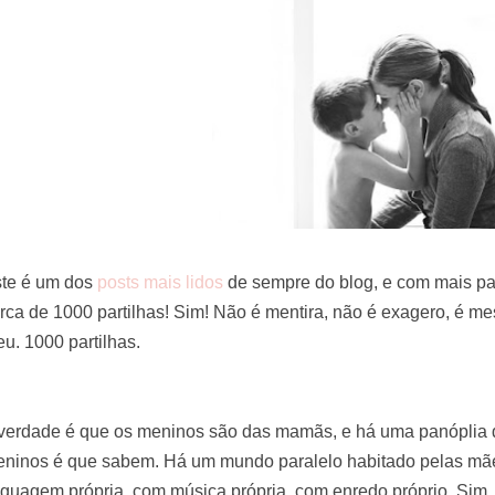
te é um dos
posts mais lidos
de sempre do blog, e com mais par
rca de 1000 partilhas! Sim! Não é mentira, não é exagero, é 
u. 1000 partilhas.
verdade é que os meninos são das mamãs, e há uma panóplia 
ninos é que sabem. Há um mundo paralelo habitado pelas m
nguagem própria, com música própria, com enredo próprio. Sim