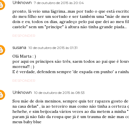
Unknown
7 de outubro de 2015 às 20:04
pronto, lá veio uma lágrima...mas por tudo o que está escrit
do meu filho ser um sortudo e ser também uma "mãe de menino
dois e eu, todos os dias, agradeço pelo pai que dei ao meu f
castelo" sem um "príncipe" à altura não tinha grande piada...
RESPONDER
susana
10 de outubro de 2015 às 01:31
Olá Marta : )
por aqui os príncipes são três, saem todos ao pai que é lou
morena!!! ; )
E é verdade, defendem sempre 'de espada em punho' a rainha
RESPONDER
Unknown
10 de outubro de 2015 às 08:53
Sou mãe de dois meninos, sempre quis ter rapazes gosto de
na casa delas" , ia ao terceiro mas como não tinha a certeza q
hehehe, e sim beijocada vários vezes ao dia metem a minha 
param já não falo da roupa que já é um trauma de mãe mas c
meus baby blue