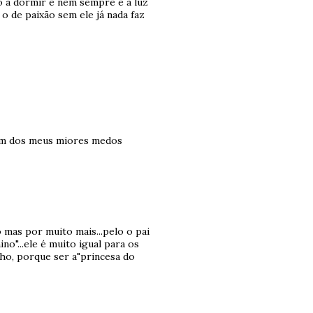
 a dormir e nem sempre e a luz
o de paixão sem ele já nada faz
 um dos meus miores medos
o mas por muito mais...pelo o pai
"...ele é muito igual para os
ilho, porque ser a"princesa do