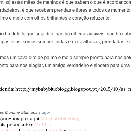
m, só estas mães de meninos é que sabem o que é acordar com
rdadeiros, é que recebem prendas e flores a todos os momento
lmo e meio com olhos brilhantes e coração reluzente.
o há defeito que seja dito, não há olheiras visíveis, não há c
upas feias, somos sempre lindas e maravilhosas, prendadas e 
mos um cavaleiro de palmo e meio sempre pronto para nos de
onto para nos elogiar, um amigo verdadeiro e sincero para uma 
denda: http://mybabyblueblogg.blogspot.pt/2015/10/as-
is Mummy Stuff posts
aqu
i
igam-nos por aqui
@mybabyblueblog
is posts sobre
Me&Us
acebook
|
instagram
|
google
+|
bloglovin