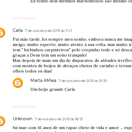
Eu tenho dois meninos maravilhosos: são mesmo os 
RESPONDER
Carla
7 de outubro de 2015 às 11:21
Fui mãe tarde, foi sempre meu sonho, embora nunca me imagi
meigo, muito esperto, muito atento à sua volta, mas muito ir
tem " bichinhos carpinteiros" pelo corpinho todo e só desc
graças a Deus tem um sono tranquilo!
Mas depois de mais um dia de disparates, de atitudes irrefle
com montes de beijos de abraços cheios de carinho e ternur
olhos todos os dias!
Marta AMaia
7 de outubro de 2015 às 19:39
Um beijo grande Carla
RESPONDER
Unknown
7 de outubro de 2015 às 18:13
fui mae com 41 anos de um rapaz cheio de vida e amor ... esp