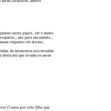
meus cavaleiros...adorei
nasse neste papel... ele é muito
requieto... não pára um minuto...
ansam enquanto ele dorme...
ctidas, de momentos sou invadida
a desta luz que irradia os meus
erei 17 anos por este filho que