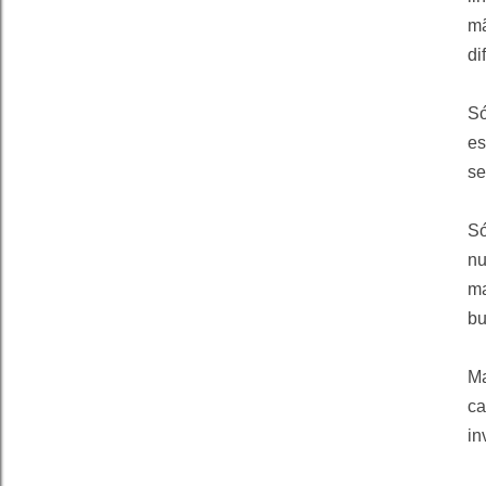
mã
di
Só
es
se
Só
nu
ma
bu
Ma
ca
in