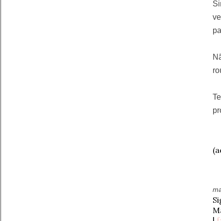
Si
ve
pa
Nã
ro
Te
pr
(a
ma
S
Ma
|
f