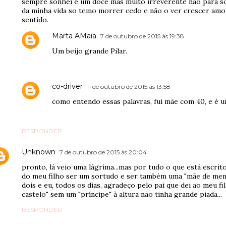
sempre sonhei e um doce mas muito irreverente não para so
da minha vida so temo morrer cedo e não o ver crescer amo 
sentido.
Marta AMaia
7 de outubro de 2015 às 19:38
Um beijo grande Pilar.
co-driver
11 de outubro de 2015 às 13:58
como entendo essas palavras, fui mãe com 40, e é
RESPONDER
Unknown
7 de outubro de 2015 às 20:04
pronto, lá veio uma lágrima...mas por tudo o que está escrit
do meu filho ser um sortudo e ser também uma "mãe de menino
dois e eu, todos os dias, agradeço pelo pai que dei ao meu f
castelo" sem um "príncipe" à altura não tinha grande piada...
RESPONDER