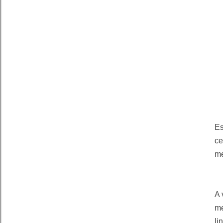
Es
ce
me
A 
me
li