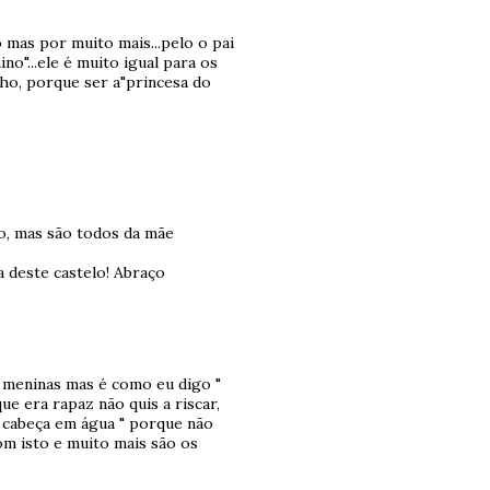
o mas por muito mais...pelo o pai
"...ele é muito igual para os
ilho, porque ser a"princesa do
ro, mas são todos da mãe
 deste castelo! Abraço
 meninas mas é como eu digo "
ue era rapaz não quis a riscar,
" cabeça em água " porque não
om isto e muito mais são os