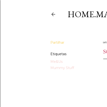
HOME.MA
Partilhar
se
S
Etiquetas
Me&Us
Mummy Stuff