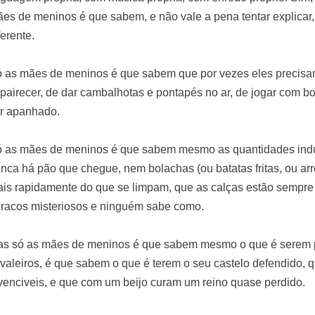
es de meninos é que sabem, e não vale a pena tentar explicar
ferente.
 as mães de meninos é que sabem que por vezes eles precisam
pairecer, de dar cambalhotas e pontapés no ar, de jogar com bola
r apanhado.
 as mães de meninos é que sabem mesmo as quantidades indu
nca há pão que chegue, nem bolachas (ou batatas fritas, ou ar
is rapidamente do que se limpam, que as calças estão sempre
racos misteriosos e ninguém sabe como.
s só as mães de meninos é que sabem mesmo o que é serem pr
valeiros, é que sabem o que é terem o seu castelo defendido,
venciveis, e que com um beijo curam um reino quase perdido.