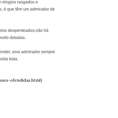
 elogios rasgados e
s, é que têm um admirador de
abelos despenteados,não há
muito dotadas.
fender, uma admirador sempre
vida toda.
maes-ofendidas.html)