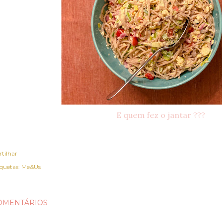
E quem fez o jantar ???
rtilhar
iquetas:
Me&Us
OMENTÁRIOS