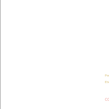
Pa
Et
C