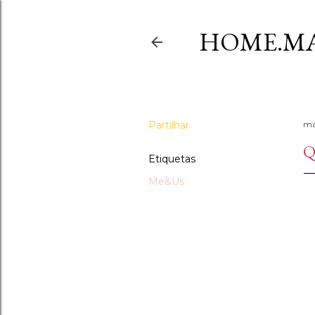
HOME.MA
Partilhar
ma
Q
Etiquetas
Me&Us