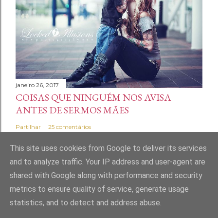
janeiro 26, 2017
COISAS QUE NINGUÉM NOS AVISA
ANTES DE SERMOS MÃES
Partilhar
25 comentários
This site uses cookies from Google to deliver its services
and to analyze traffic. Your IP address and user-agent are
shared with Google along with performance and security
Com tecnologia do Blogger
metrics to ensure quality of service, generate usage
statistics, and to detect and address abuse.
Marta Andrade Maia | Home Made Mess