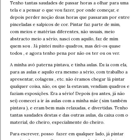
Tenho tantas saudades de passar horas a olhar para uma
tela e a pensar o que vou fazer, por onde começar, e
depois perder noção doas horas que passaram por entre
pinceladas e salpicos de cor. Pintar faz parte de mim,
com meios e matérias diferentes, não usuais, meio
abstracto meio a sério, nasci com aquilo, faz de mim
quem sou . Já pintei muito quadros, mas dei-os quase
todos , e agora tenho pena por não os ter ou os ver.
A minha avó paterna pintava, e tinha aulas. Eu ia com ela,
para as aulas e aquilo era mesmo a sério, com trabalho a
apresentar, colagens , etc. não éramos chegar lá pintar
qualquer coisa, não, os que la estavam, vendiam quadros e
faziam exposições. Era a sério! Depois (ou antes, já não
sei) comecei a ir ás aulas com a minha mãe ( sim também
pintava ), e eram bem mais relaxadas, e divertidas. Tenho
tantas saudades destas e das outras aulas, da caixa com o
material, do cheiro, especialmente do cheiro.
Para escrever, posso fazer em qualquer lado, já pintar