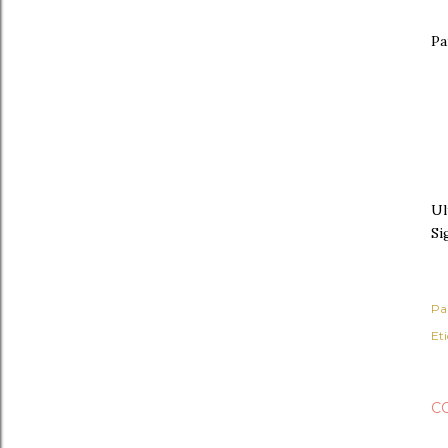
Pa
Ul
Si
Pa
Et
C