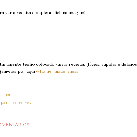
ra ver a receita completa click na imagem!
timamente tenho colocado várias receitas (fáceis, rápidas e delicios
gam-nos por aqui
@home_made_mess
rtilhar
iquetas:
Sobremesas
OMENTÁRIOS