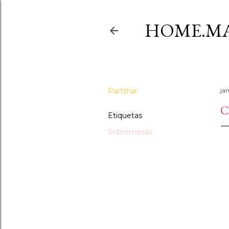
HOME.MA
Partilhar
jan
C
Etiquetas
Sobremesas