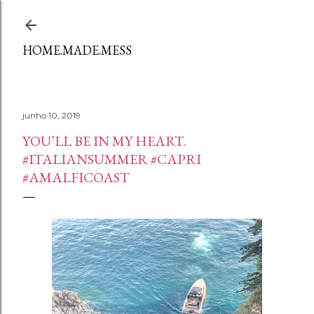
Avançar para o conteúdo principal
HOME.MADE.MESS
junho 10, 2019
YOU’LL BE IN MY HEART.
#ITALIANSUMMER #CAPRI
#AMALFICOAST