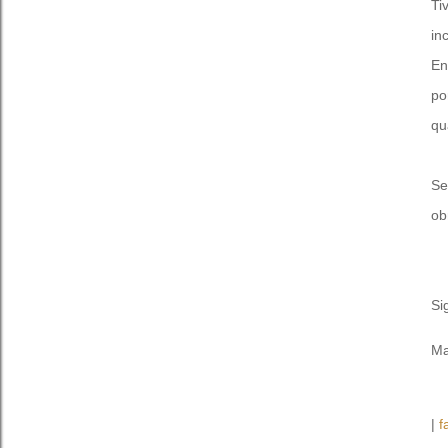
Ti
in
En
po
qu
Se
ob
Si
Ma
|
f