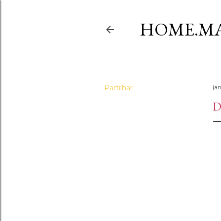
HOME.MA
Partilhar
jan
D