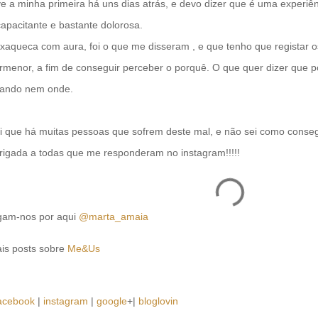
ve a minha primeira há uns dias atrás, e devo dizer que é uma experiên
capacitante e bastante dolorosa.
xaqueca com aura, foi o que me disseram , e que tenho que registar o
rmenor, a fim de conseguir perceber o porquê. O que quer dizer que po
ando nem onde.
i que há muitas pessoas que sofrem deste mal, e não sei como cons
rigada a todas que me responderam no instagram!!!!!
gam-nos por aqui
@marta_amaia
is posts sobre
Me&Us
acebook
|
instagram
|
google
+|
bloglovin