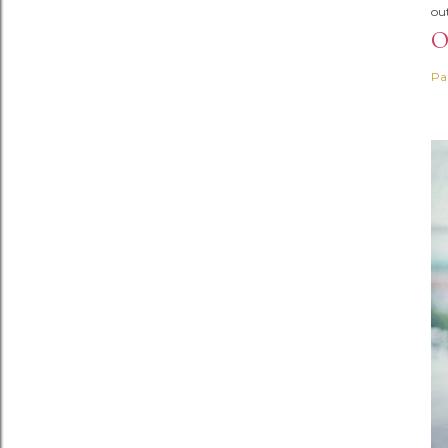
ou
O
Pa