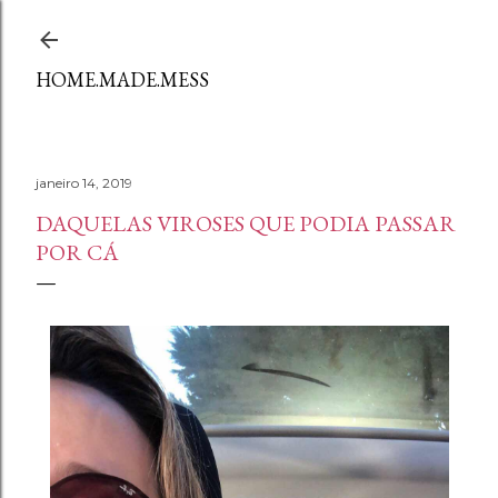
Avançar para o conteúdo principal
HOME.MADE.MESS
janeiro 14, 2019
DAQUELAS VIROSES QUE PODIA PASSAR
POR CÁ