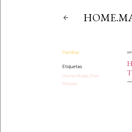
HOME.MA
Partilhar
se
H
Etiquetas
T
Home.Made.Chef
Massas