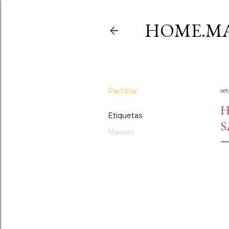
HOME.MA
Partilhar
se
H
Etiquetas
S
Massas