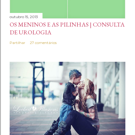
á
r
i
outubro 15, 2013
OS MENINOS E AS PILINHAS | CONSULTA
o
DE UROLOGIA
Partilhar
27 comentários