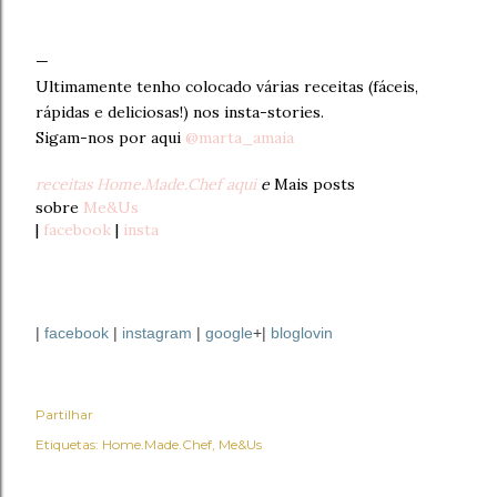
Ultimamente tenho colocado várias receitas (fáceis,
rápidas e deliciosas!) nos insta-stories.
Sigam-nos por aqui
@marta_amaia
receitas Home.Made.Chef aqui
e
Mais posts
sobre
Me&Us
|
facebook
|
insta
|
facebook
|
instagram
|
google
+|
bloglovin
Partilhar
Etiquetas:
Home.Made.Chef
Me&Us