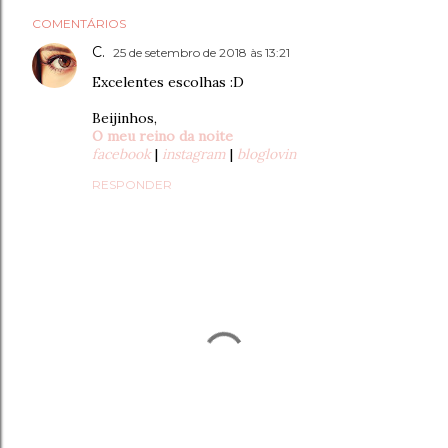
COMENTÁRIOS
C.
25 de setembro de 2018 às 13:21
Excelentes escolhas :D
Beijinhos,
O meu reino da noite
facebook
|
instagram
|
bloglovin
RESPONDER