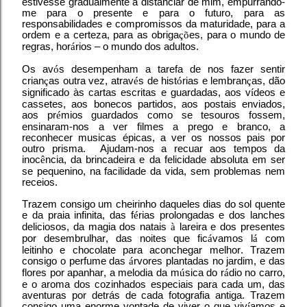
estivesse gradualmente a distanciar de mim, empurrando-
me para o presente e para o futuro, para as
responsabilidades e compromissos da maturidade, para a
ordem e a certeza, para as obriga
çõ
es, para o mundo de
regras, hor
á
rios – o mundo dos adultos.
Os av
ó
s desempenham a tarefa de nos fazer sentir
crian
ç
as outra vez, atrav
é
s de hist
ó
rias e lembran
ç
as, dão
significado às cartas escritas e guardadas, aos v
í
deos e
cassetes, aos bonecos partidos, aos postais enviados,
aos pr
é
mios guardados como se tesouros fossem,
ensinaram-nos a ver filmes a prego e branco, a
reconhecer musicas épicas, a ver os nossos pais por
outro prisma. Ajudam-nos a recuar aos tempos da
inoc
ê
ncia, da brincadeira e da felicidade absoluta em ser
se pequenino, na facilidade da vida, sem problemas nem
receios.
Trazem consigo um cheirinho daqueles dias do sol quente
e da praia infinita, das f
é
rias prolongadas e dos lanches
deliciosos, da magia dos natais
à
lareira e dos presentes
por desembrulhar, das noites que fic
á
vamos l
á
com
leitinho e chocolate para aconchegar melhor. Trazem
consigo o perfume das
á
rvores plantadas no jardim, e das
flores por apanhar, a melodia da m
ú
sica do r
á
dio no carro,
e o aroma dos cozinhados especiais para cada um, das
aventuras por detrás de cada fotografia antiga. Trazem
consigo uma enorme vontade de viver o que viv
í
amos e