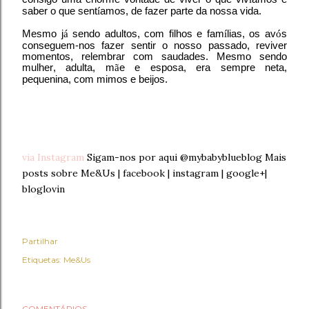
saber o que sent
í
amos, de fazer parte da nossa vida.
Mesmo j
á
sendo adultos, com filhos e fam
í
lias, os av
ó
s
conseguem-nos fazer sentir o nosso passado, reviver
momentos, relembrar com saudades. Mesmo sendo
mulher, adulta, m
ã
e e esposa, era sempre neta,
pequenina, com mimos e beijos.
via Instagram
Sigam-nos por aqui @mybabyblueblog Mais
posts sobre Me&Us | facebook | instagram | google+|
bloglovin
Partilhar
Etiquetas:
Me&Us
COMENTÁRIOS