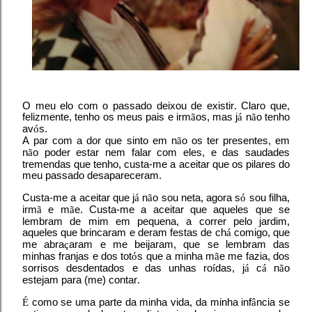
O meu elo com o passado deixou de existir. Claro que,
felizmente, tenho os meus pais e irm
ã
os, mas j
á
n
ã
o tenho
av
ó
s.
A par com a dor que sinto em n
ã
o os ter presentes, em
n
ã
o poder estar nem falar com eles, e das saudades
tremendas que tenho, custa-me a aceitar que os pilares do
meu passado desapareceram.
Custa-me a aceitar que j
á
n
ã
o sou neta, agora s
ó
sou filha,
irm
ã
e m
ã
e. Custa-me a aceitar que aqueles que se
lembram de mim em pequena, a correr pelo jardim,
aqueles que brincaram e deram festas de ch
á
comigo, que
me abra
ç
aram e me beijaram, que se lembram das
minhas franjas e dos tot
ó
s que a minha m
ã
e me fazia, dos
sorrisos desdentados e das unhas ro
í
das, j
á
c
á
n
ã
o
estejam para (me) contar.
É
como se uma parte da minha vida, da minha inf
â
ncia se