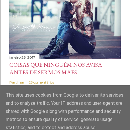
janeiro 26, 2017
COISAS QUE NINGUÉM NOS AVISA
ANTES DE SERMOS MÃES
Partilhar
25 comentários
This site uses cookies from Google to deliver its services
and to analyze traffic. Your IP address and user-agent are
shared with Google along with performance and security
Com tecnologia do Blogger
metrics to ensure quality of service, generate usage
statistics, and to detect and address abuse.
Marta Andrade Maia | Home Made Mess