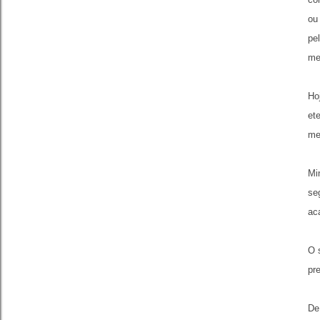
ou
pe
me
Ho
et
me
Mi
se
ac
O 
pr
De