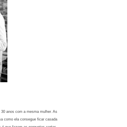
o 30 anos com a mesma mulher. As
a como ela consegue ficar casada
é que fazem as perguntas certas,