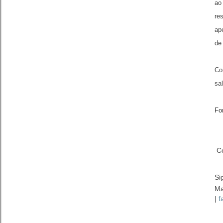
ao
re
ap
de
Co
sa
Fo
Co
Si
Ma
|
f