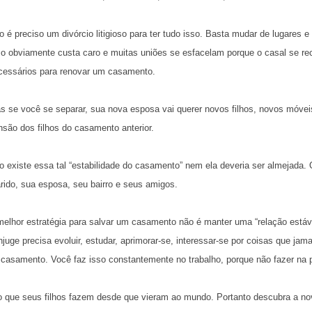
o é preciso um divórcio litigioso para ter tudo isso. Basta mudar de lugares 
so obviamente custa caro e muitas uniões se esfacelam porque o casal se r
cessários para renovar um casamento.
s se você se separar, sua nova esposa vai querer novos filhos, novos móvei
nsão dos filhos do casamento anterior.
o existe essa tal “estabilidade do casamento” nem ela deveria ser almejad
rido, sua esposa, seu bairro e seus amigos.
melhor estratégia para salvar um casamento não é manter uma “relação estáv
njuge precisa evoluir, estudar, aprimorar-se, interessar-se por coisas que jama
 casamento. Você faz isso constantemente no trabalho, porque não fazer na p
o que seus filhos fazem desde que vieram ao mundo. Portanto descubra a n