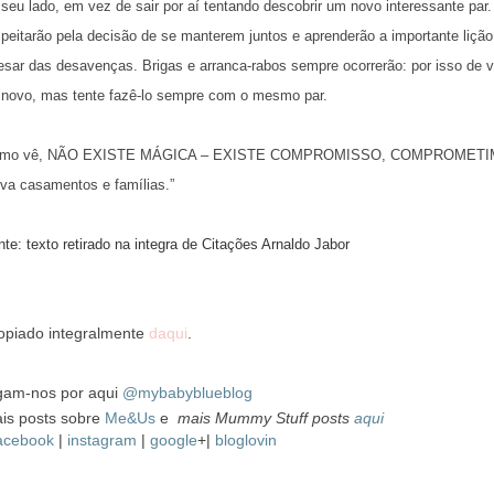
 seu lado, em vez de sair por aí tentando descobrir um novo interessante par.
speitarão pela decisão de se manterem juntos e aprenderão a importante lição
esar das desavenças. Brigas e arranca-rabos sempre ocorrerão: por isso de 
 novo, mas tente fazê-lo sempre com o mesmo par.
mo vê, NÃO EXISTE MÁGICA – EXISTE COMPROMISSO, COMPROMETIME
lva casamentos e famílias.”
nte: texto retirado na integra de Citações Arnaldo Jabor
piado integralmente
daqui
.
gam-nos por aqui
@mybabyblueblog
is posts sobre
Me&Us
e
mais Mummy Stuff posts
aqui
acebook
|
instagram
|
google
+|
bloglovin