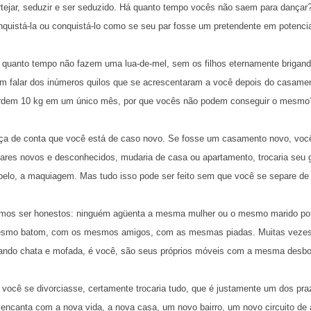
rtejar, seduzir e ser seduzido. Há quanto tempo vocês não saem para dançar
nquistá-la ou conquistá-lo como se seu par fosse um pretendente em potenci
 quanto tempo não fazem uma lua-de-mel, sem os filhos eternamente brigando 
m falar dos inúmeros quilos que se acrescentaram a você depois do casame
rdem 10 kg em um único mês, por que vocês não podem conseguir o mesmo
ça de conta que você está de caso novo. Se fosse um casamento novo, você
gares novos e desconhecidos, mudaria de casa ou apartamento, trocaria seu g
belo, a maquiagem. Mas tudo isso pode ser feito sem que você se separe de
mos ser honestos: ninguém agüenta a mesma mulher ou o mesmo marido por
smo batom, com os mesmos amigos, com as mesmas piadas. Muitas vezes 
cando chata e mofada, é você, são seus próprios móveis com a mesma desbo
 você se divorciasse, certamente trocaria tudo, que é justamente um dos p
 encanta com a nova vida, a nova casa, um novo bairro, um novo circuito de