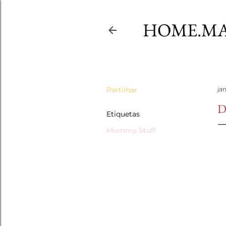
HOME.MA
Partilhar
jan
D
Etiquetas
Mummy Stuff