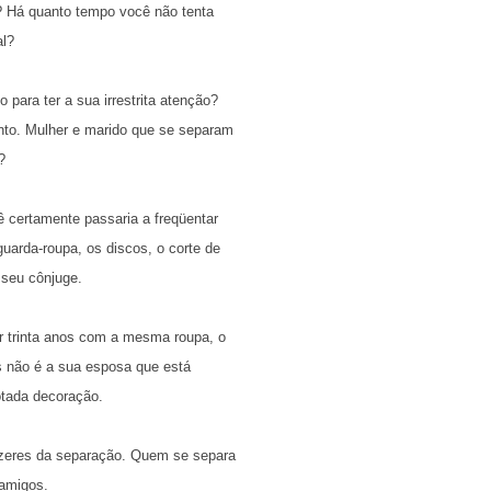
? Há quanto tempo você não tenta
al?
para ter a sua irrestrita atenção?
nto. Mulher e marido que se separam
?
 certamente passaria a freqüentar
uarda-roupa, os discos, o corte de
 seu cônjuge.
 trinta anos com a mesma roupa, o
não é a sua esposa que está
tada decoração.
razeres da separação. Quem se separa
 amigos.