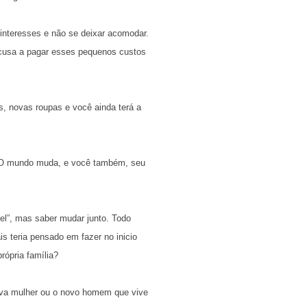
e interesses e não se deixar acomodar.
ecusa a pagar esses pequenos custos
s, novas roupas e você ainda terá a
a. O mundo muda, e você também, seu
el”, mas saber mudar junto. Todo
is teria pensado em fazer no inicio
rópria família?
ova mulher ou o novo homem que vive