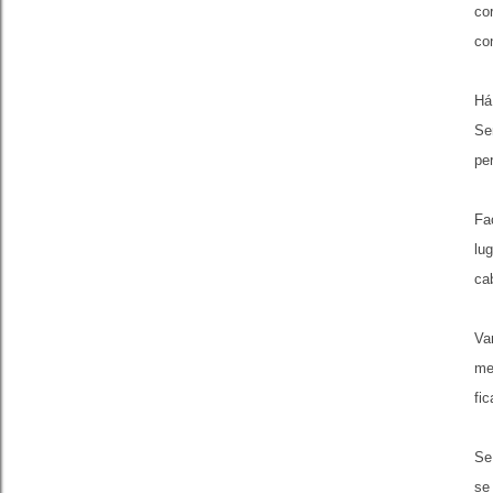
co
co
Há
Se
pe
Fa
lu
ca
Va
me
fi
Se
se