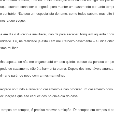
 seja, querem conhecer o segredo para manter um casa
mento por tanto temp
lo contrário. Não sou um especialista do ramo, como todos sabem, mas dito 
nos a que segue:
je em dia o divórcio é inevitável, não dá para escapar. Ninguém agüenta c
ernidade. Eu, na realidade já estou em meu terceiro casamento – a única dif
sma mulher.
nha esposa, se não me engano está em seu quinto, porque ela pensou em pe
gredo do casamento não é a harmonia eterna. Depois dos inevitáveis arranca-
almar e partir de novo com a mesma mulher.
segredo no fundo é renovar o casamento e não procurar um casamento novo. 
eocupações que são esquecidos no dia-a-dia do casal.
 tempos em tempos, é preciso renovar a relação. De tempos em tempos é prec