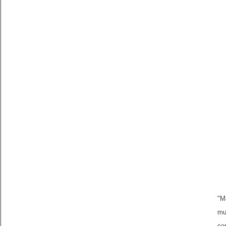
"M
mu
co