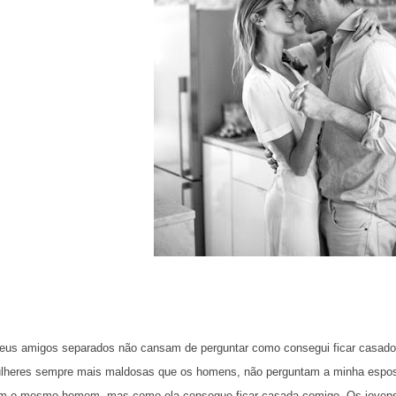
eus amigos separados não cansam de perguntar como consegui ficar casad
lheres sempre mais maldosas que os homens, não perguntam a minha espos
m o mesmo homem, mas como ela consegue ficar casada comigo. Os jovens 