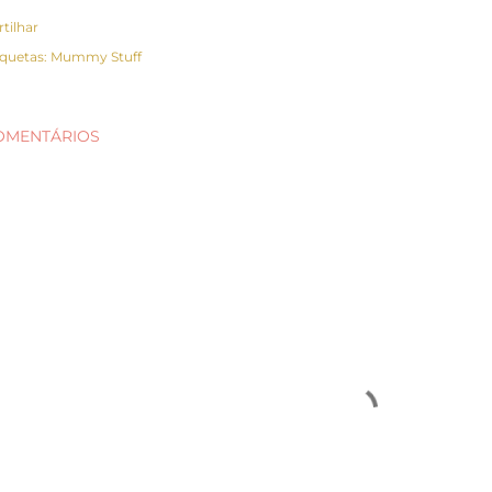
rtilhar
iquetas:
Mummy Stuff
OMENTÁRIOS