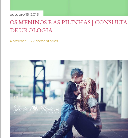
r
i
outubro 15, 2013
OS MENINOS E AS PILINHAS | CONSULTA
o
DE UROLOGIA
Partilhar
27 comentários