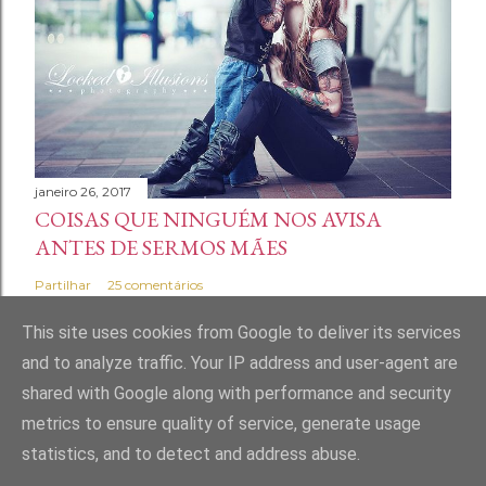
janeiro 26, 2017
COISAS QUE NINGUÉM NOS AVISA
ANTES DE SERMOS MÃES
Partilhar
25 comentários
This site uses cookies from Google to deliver its services
and to analyze traffic. Your IP address and user-agent are
shared with Google along with performance and security
Com tecnologia do Blogger
metrics to ensure quality of service, generate usage
statistics, and to detect and address abuse.
Marta Andrade Maia | Home Made Mess