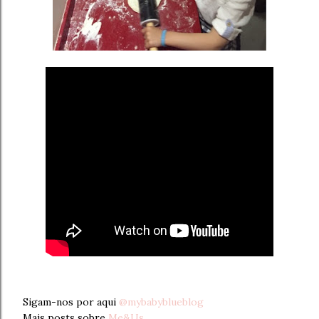
Sigam-nos por aqui
@mybabyblueblog
Mais posts sobre
Me&Us