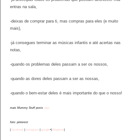
entras na sala,
-deixas de comprar para ti, mas compras para eles (e muito
mais),
-já consegues terminar as músicas infantis e até acertas nas
notas,
-quando os problemas deles passam a ser os nossos
,
-quando as dores deles passam a ser as nossas,
-quando o bem-estar deles é mais importante do que o nosso!
mais Mummy Stuff posts
aqui
foto: pinterest
|
facebook
|
instagram
|
google
+|
bloglovin
|