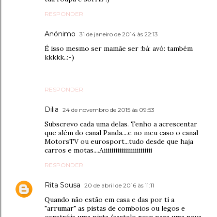
RESPONDER
Anónimo
31 de janeiro de 2014 às 22:13
É isso mesmo ser mamãe ser :bá: avó: também
kkkkk..:-)
RESPONDER
Dilia
24 de novembro de 2015 às 09:53
Subscrevo cada uma delas. Tenho a acrescentar
que além do canal Panda....e no meu caso o canal
MotorsTV ou eurosport...tudo desde que haja
carros e motas....Aiiiiiiiiiiiiiiiiiiiiiiiii
RESPONDER
Rita Sousa
20 de abril de 2016 às 11:11
Quando não estão em casa e das por ti a
"arrumar" as pistas de comboios ou legos e