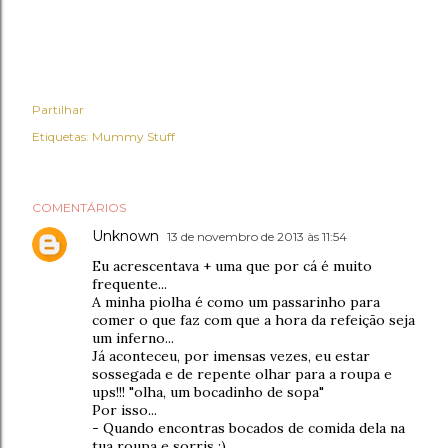
Partilhar
Etiquetas:
Mummy Stuff
COMENTÁRIOS
Unknown
13 de novembro de 2013 às 11:54
Eu acrescentava + uma que por cá é muito
frequente...
A minha piolha é como um passarinho para
comer o que faz com que a hora da refeição seja
um inferno...
Já aconteceu, por imensas vezes, eu estar
sossegada e de repente olhar para a roupa e
ups!!! "olha, um bocadinho de sopa"
Por isso...
- Quando encontras bocados de comida dela na
tua roupa e sorris :)