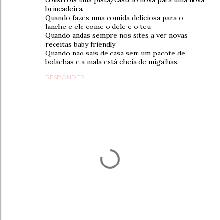
constróis uma pista/castelo nova para uma nova
brincadeira.
Quando fazes uma comida deliciosa para o
lanche e ele come o dele e o teu
Quando andas sempre nos sites a ver novas
receitas baby friendly
Quando não sais de casa sem um pacote de
bolachas e a mala está cheia de migalhas.
RESPONDER