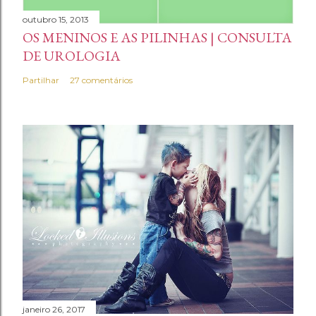
r
i
outubro 15, 2013
OS MENINOS E AS PILINHAS | CONSULTA
o
DE UROLOGIA
Partilhar
27 comentários
janeiro 26, 2017