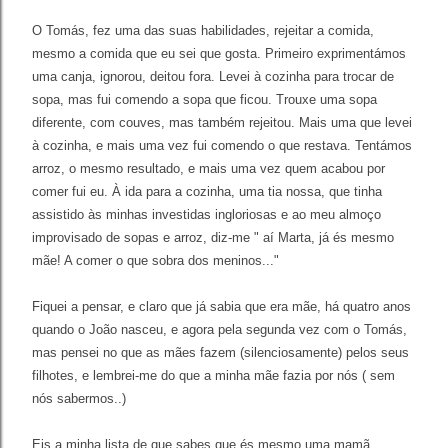
O Tomás, fez uma das suas habilidades, rejeitar a comida,
mesmo a comida que eu sei que gosta. Primeiro exprimentámos
uma canja, ignorou, deitou fora. Levei à cozinha para trocar de
sopa, mas fui comendo a sopa que ficou. Trouxe uma sopa
diferente, com couves, mas também rejeitou. Mais uma que levei
à cozinha, e mais uma vez fui comendo o que restava. Tentámos
arroz, o mesmo resultado, e mais uma vez quem acabou por
comer fui eu. À ida para a cozinha, uma tia nossa, que tinha
assistido às minhas investidas ingloriosas e ao meu almoço
improvisado de sopas e arroz, diz-me " aí Marta, já és mesmo
mãe! A comer o que sobra dos meninos..."
Fiquei a pensar, e claro que já sabia que era mãe, há quatro anos
quando o João nasceu, e agora pela segunda vez com o Tomás,
mas pensei no que as mães fazem (silenciosamente) pelos seus
filhotes, e lembrei-me do que a minha mãe fazia por nós ( sem
nós sabermos..)
Eis a minha lista de que sabes que és mesmo uma mamã