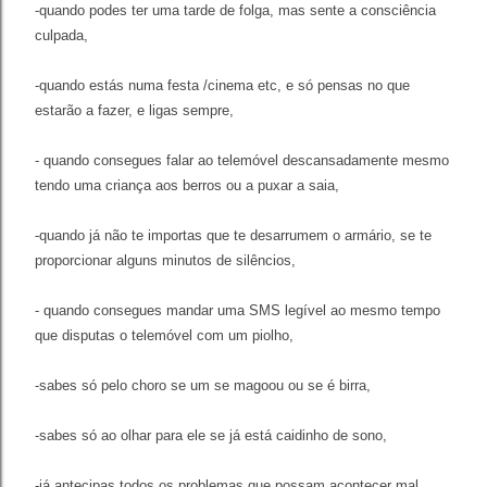
-quando podes ter uma tarde de folga, mas sente a consciência
culpada,
-quando estás numa festa /cinema etc, e só pensas no que
estarão a fazer, e ligas sempre,
- quando consegues falar ao telemóvel descansadamente mesmo
tendo uma criança aos berros ou a puxar a saia,
-quando já não te importas que te desarrumem o armário, se te
proporcionar alguns minutos de silêncios,
- quando consegues mandar uma SMS legível ao mesmo tempo
que disputas o telemóvel com um piolho,
-sabes só pelo choro se um se magoou ou se é birra,
-sabes só ao olhar para ele se já está caidinho de sono,
-já antecipas todos os problemas que possam acontecer mal