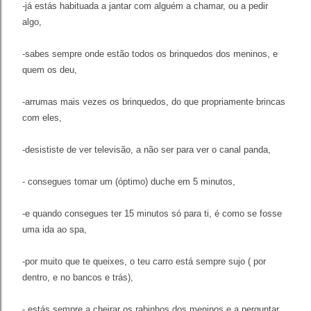
-já estás habituada a jantar com alguém a chamar, ou a pedir
algo,
-sabes sempre onde estão todos os brinquedos dos meninos, e
quem os deu,
-arrumas mais vezes os brinquedos, do que propriamente brincas
com eles,
-desististe de ver televisão, a não ser para ver o canal panda,
- consegues tomar um (óptimo) duche em 5 minutos,
-e quando consegues ter 15 minutos só para ti, é como se fosse
uma ida ao spa,
-por
muito que te queixes, o teu carro está sempre sujo ( por
dentro, e no bancos e trás),
- estás sempre a cheirar os rabinhos dos meninos e a perguntar