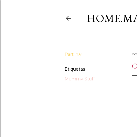
HOME.MA
Partilhar
no
C
Etiquetas
Mummy Stuff