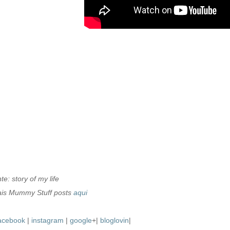
nte: story of my life
is Mummy Stuff posts
aqui
acebook
|
instagram
|
google
+|
bloglovin
|