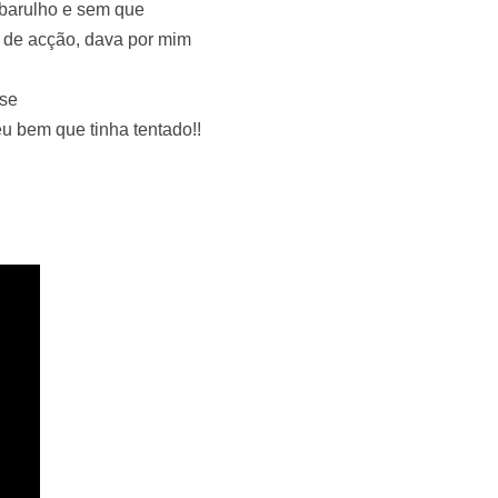
m barulho e sem que
o de acção, dava por mim
 se
eu bem que tinha tentado!!