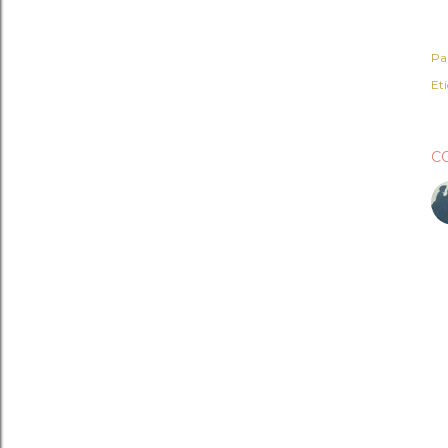
Pa
Et
C