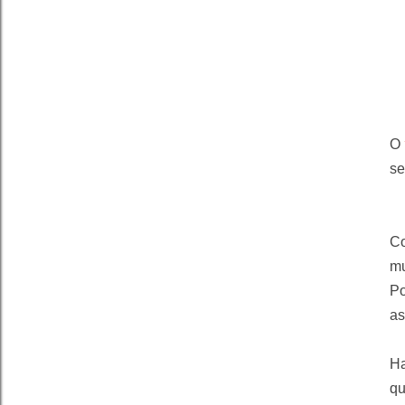
O
se
Co
mu
Po
as
Ha
qu