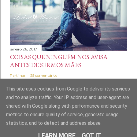
janeiro 26, 2017
COISAS QUE NINGUÉM NOS AVISA
ANTES DE SERMOS MÃES
Partilhar
25 comentários
This site uses cookies from Google to deliver its services
and to analyze traffic. Your IP address and user-agent are
shared with Google along with performance and security
Com tecnologia do Blogger
metrics to ensure quality of service, generate usage
statistics, and to detect and address abuse.
Marta Andrade Maia | Home Made Mess
LEARN MORE
GOT IT