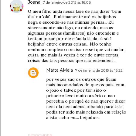
Joana
7 de janeiro de 2015 às 16:08
O meu filho anda nessa fase de não dizer 'bom
dia' ou 'olá'... E ultimamente até os beijinhos
nega e esconde-se nas minhas pernas... Eu
sinceramente não ligo, eu entendo, mas as
algumas pessoas (familiares) não entendem e
tentam puxar por ele e 'anda lá, dá cá só 1
beijinho' entre outras coisas... Não tenho
nenhum complexo com isso e sei que vai mudar,
custa-me mais às vezes é ter de ouvir certas
coisas das tais pessoas que não entendem...
Marta AMaia
7 de janeiro de 2015 às 16:22
por vezes são os outros que ficam
mais incomodados do que os pais. com
o joao e talvez por ter sido o
primeiro,levei muito a sério e nao
percebia o porquê de nao querer dizer
nem ola nem adeus. olhando para trás,
podia ter sido mais relaxada em relação
a isto, acho eu.... beijinhos
RESPONDER