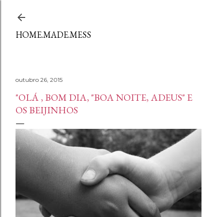
Avançar para o conteúdo principal
HOME.MADE.MESS
outubro 26, 2015
"OLÁ , BOM DIA, "BOA NOITE, ADEUS" E
OS BEIJINHOS