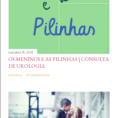
o
m
e
n
t
á
r
i
outubro 15, 2013
OS MENINOS E AS PILINHAS | CONSULTA
o
DE UROLOGIA
Partilhar
27 comentários