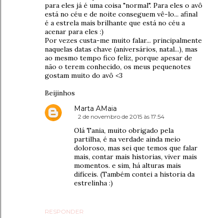
para eles já é uma coisa "normal". Para eles o avô
está no céu e de noite conseguem vê-lo... afinal
é a estrela mais brilhante que está no céu a
acenar para eles :)
Por vezes custa-me muito falar... principalmente
naquelas datas chave (aniversários, natal...), mas
ao mesmo tempo fico feliz, porque apesar de
não o terem conhecido, os meus pequenotes
gostam muito do avô <3
Beijinhos
Marta AMaia
2 de novembro de 2015 às 17:54
Olá Tania, muito obrigado pela
partilha, é na verdade ainda meio
doloroso, mas sei que temos que falar
mais, contar mais historias, viver mais
momentos. e sim, há alturas mais
difíceis. (Também contei a historia da
estrelinha :)
RESPONDER