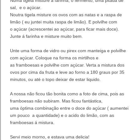
Numa tigela misture a farinha, o fermento, uma pitada de
sal, e o açúcar.
Noutra tigela misture os ovos com as natas e a raspa de
limão ( eu juntei muita raspa de limão). E polvilhe com
o açúcar (acrescentei ao açúcar, para ficar mais doce).
Junte á farinha e misture muito bem.
Unte uma forma de vidro ou pirex com manteiga e polvilhe
com açúcar. Coloque na forma os mirtilhos e
as framboesas e polvilhe com açúcar. Verta a mistura dos
ovos por cima da fruta e leve ao forno a 180 graus por 35
minutos, ou até o topo deixar de estar liquido.
A nossa não ficou tão bonita como a foto de cima, pois as
framboesas não subiram. Mas ficou fantástica,
uma óptima combinação entre o doce do açúcar ( aumentei
um pouco a quantidade) e o acido do limão, com as
framboesas á mistura.
Servi meio morno, e estava uma delicia!