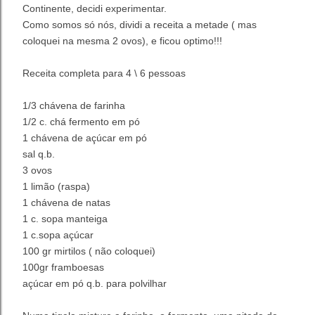
Continente, decidi experimentar.
Como somos só nós, dividi a receita a metade ( mas
coloquei na mesma 2 ovos), e ficou optimo!!!
Receita completa para 4 \ 6 pessoas
1/3 chávena de farinha
1/2 c. chá fermento em pó
1 chávena de açúcar em pó
sal q.b.
3 ovos
1 limão (raspa)
1 chávena de natas
1 c. sopa manteiga
1 c.sopa
açúcar
100 gr mirtilos ( não coloquei)
100gr framboesas
açúcar
em pó q.b. para polvilhar