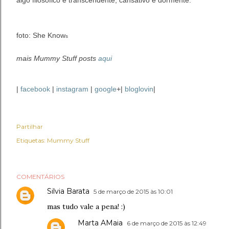
algo filosófico e transcendente, cansativo e dormente.
foto: She Know
s
mais Mummy Stuff posts
aqui
|
facebook
|
instagram
|
google
+|
bloglovin
|
Partilhar
Etiquetas:
Mummy Stuff
COMENTÁRIOS
Silvia Barata
5 de março de 2015 às 10:01
mas tudo vale a pena! :)
Marta AMaia
6 de março de 2015 às 12:49