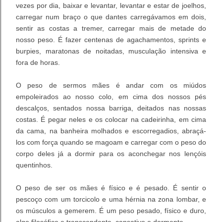
vezes por dia, baixar e levantar, levantar e estar de joelhos,
carregar num braço o que dantes carregávamos em dois,
sentir as costas a tremer, carregar mais de metade do
nosso peso. É fazer centenas de agachamentos, sprints e
burpies, maratonas de noitadas, musculação intensiva e
fora de horas.
O peso de sermos mães é andar com os miúdos
empoleirados ao nosso colo, em cima dos nossos pés
descalços, sentados nossa barriga, deitados nas nossas
costas. É pegar neles e os colocar na cadeirinha, em cima
da cama, na banheira molhados e escorregadios, abraçá-
los com força quando se magoam e carregar com o peso do
corpo deles já a dormir para os aconchegar nos lençóis
quentinhos.
O peso de ser os mães é físico e é pesado. É sentir o
pescoço com um torcicolo e uma hérnia na zona lombar, e
os músculos a gemerem. É um peso pesado, físico e duro,