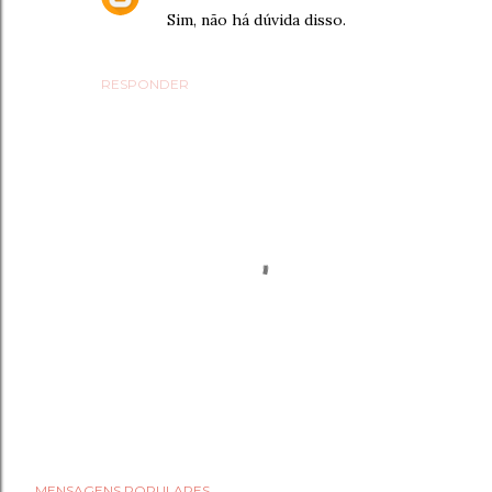
Sim, não há dúvida disso.
RESPONDER
E
MENSAGENS POPULARES