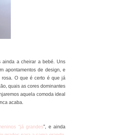
 ainda a cheirar a bebé. Uns
com apontamentos de design, e
o rosa. O que é certo é que já
ão, quais as cores dominantes
ranjaremos aquela comoda ideal
unca acaba.
meninos “já grandes
”, e ainda
e grades para a cama grande
,