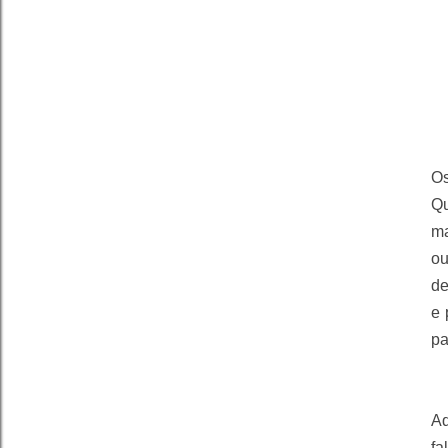
Os
Qu
ma
ou
de
e 
pa
Aq
fa