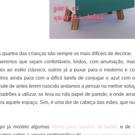
 quartos das crianças são sempre os mais difíceis de decorar.
eremos que sejam confortáveis, lindos, com arrumação, mas
is ao estilo clássico, outros já a puxar para o moderno e 
tros ainda para com a difícil tarefa de conjugar o azul com 
sde de antes terem nascido andamos a pensar na melhor soluç
padrões a utilizar, se leva ou não papel de parede, e onde ar
ra aquele espaço. Sim, é uma dor de cabeça das mães, que n
ui já mostrei algumas
ideias para quartos de bebés
e de
lamos sobre a aquela problemática de
quando mudar a cama d