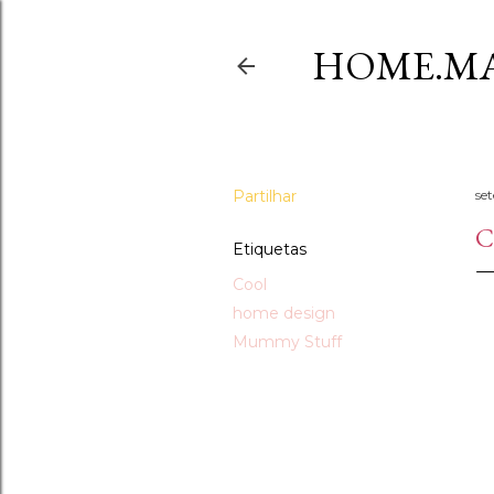
HOME.MA
Partilhar
se
C
Etiquetas
Cool
home design
Mummy Stuff