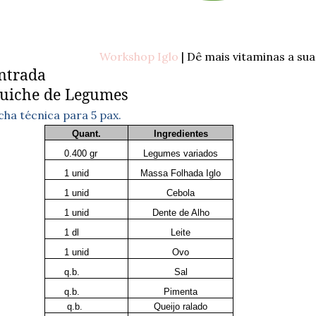
Workshop Iglo
| Dê mais vitaminas a sua
ntrada
uiche de Legumes
cha técnica para 5 pax.
Quant.
Ingredientes
0.400 gr
Legumes variados
1 unid
Massa Folhada Iglo
1 unid
Cebola
1 unid
Dente de Alho
1 dl
Leite
1 unid
Ovo
q.b.
Sal
q.b.
Pimenta
q.b.
Queijo ralado