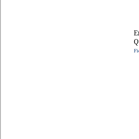
E
Q
Fi