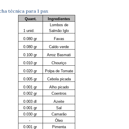
cha técnica para 1 pax
Quant.
Ingredientes
Lombos de
1 unid.
Salmão Iglo
0.080 gr
Favas
0.080 gr
Caldo verde
0.100 gr
Arroz Basmati
0.010 gr
Chouriço
0.020 gr
Polpa de Tomate
0.005 gr
Cebola picada
0.001 gr
Alho picado
0.002 gr
Coentros
0.003 dl
Azeite
0.001 gr
Sal
0.030 gr
Camarão
-
Óleo
0.001 gr
Pimenta