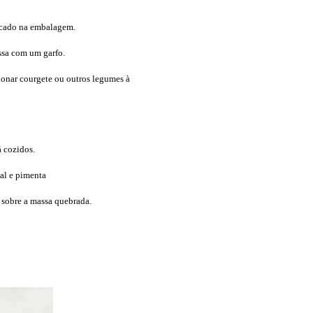
icado na embalagem.
ssa com um garfo.
ionar courgete ou outros legumes à
á cozidos.
sal e pimenta
 sobre a massa quebrada.