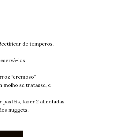
 Rectificar de temperos.
reservá-los
arroz “cremoso”
 molho se tratasse, e
r pastéis, fazer 2 almofadas
 dos nuggets.