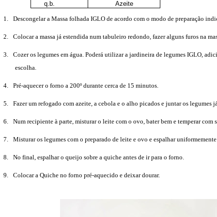
q.b.
Azeite
1.
Descongelar a Massa folhada IGLO de acordo com o modo de preparação ind
2.
Colocar a massa já estendida num tabuleiro redondo, fazer alguns furos na ma
3.
Cozer os legumes em água. Poderá utilizar a jardineira de legumes IGLO, adic
escolha
.
4.
Pré-aquecer o forno a 200º durante cerca de 15 minutos.
5.
Fazer um refogado com azeite, a cebola e o alho picados e juntar os legumes j
6.
Num recipiente à parte, misturar o leite com o ovo, bater bem e temperar com 
7.
Misturar os legumes com o preparado de leite e ovo e espalhar uniformemente
8.
No final, espalhar o queijo sobre a quiche antes de ir para o forno.
9.
Colocar a Quiche no forno pré-aquecido e deixar dourar.