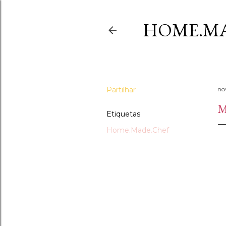
HOME.MA
Partilhar
no
M
Etiquetas
Home.Made.Chef