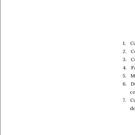
1.
Co
2.
C
3.
C
4.
F
5.
M
6.
D
co
7.
Co
de