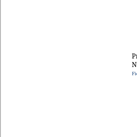
P
N
Fi