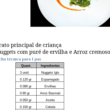
rato principal de criança
uggets com puré de ervilha e Arroz cremoso
cha técnica para 1 pax
Quant.
Ingredientes
3 unid.
Nuggets Iglo
0.120 gr
Esparregado
0.080 gr
Ervilhas
0.80 gr
Arroz Basmati
0.050 gr
Azeite
0.100 gr
Cebola