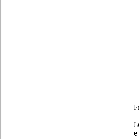
P
L
e