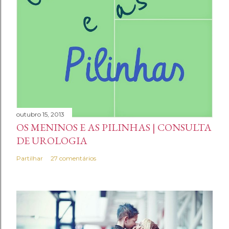
c
o
m
e
n
t
á
r
i
outubro 15, 2013
OS MENINOS E AS PILINHAS | CONSULTA
o
DE UROLOGIA
Partilhar
27 comentários