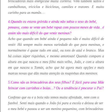
brincadeiras mais enérgicase muita correria. Vêm também saltos e
cambalhotas, triciclos e bicicletas, camiões e tratores. E muito
carinho para as mamãs....
4.Quando eu estava grávida e ainda não sabia o sexo do bebé,
pensava, como se veste um bebé rapaz com poucos meses de vida...é
assim tão mais difícil do que vestir meninas?
Acho que quando um bebé ainda é pequeno não é muito difícil de
vestir. Há sempre muito menos variedade do que para meninas, e
normalmente é quase tudo em azul, ou tons de azul e branco. Mas
há coisas súper riquinhas, e mesmo amorosas! Quando comparo a
altura em que nasceu o meu filho mais velho, João, e com a altura
em que nasceu o Tomás, acho que há agora mais opções e mais
marcas novas que dão muita atenção às roupinhas dos meninos.
5.Como são as brincadeiras dos seus filhos? É fácil para uma Mãe
brincar com carrinhos e bolas...? Ou a tendência é procurar o Pai?
Confesso que eu e a bola não temos muita afinidade, nem com o
futebol. Senti mais quando o João foi para a escola e deixou de ser
o meu bebé e passou a ser um menino pequenino, com brincadeiras