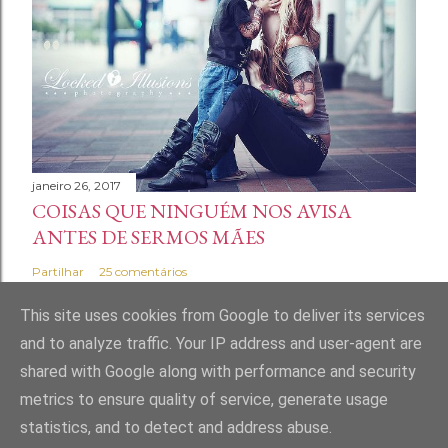
janeiro 26, 2017
COISAS QUE NINGUÉM NOS AVISA
ANTES DE SERMOS MÃES
Partilhar
25 comentários
This site uses cookies from Google to deliver its services
and to analyze traffic. Your IP address and user-agent are
shared with Google along with performance and security
Com tecnologia do Blogger
metrics to ensure quality of service, generate usage
statistics, and to detect and address abuse.
Marta Andrade Maia | Home Made Mess