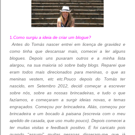
1
.
Como
surgiu
a ideia de criar
um blogue?
Antes do Tomás nascer entrei em licença de gravidez e
como tinha que descansar mais, comecei a ler alguns
blogues. Depois uns puxaram outros e a minha lista
alargou, na sua maioria só sobre baby blogs. Reparei que
eram todos mais direcionados para meninas, o que as
meninas vestem, etc etc.Pouco depois do Tomás ter
nascido, em Setembro 2012,
decidi começar a escrever
sobre nós, sobre as nossas brincadeiras, e tudo o que
fazíamos, e começaram a surgir ideias novas, e temas
engraçados. Começou por brincadeira. Aliás, começou por
brincadeira e um bocado à paisana (escrevia com o meu
apelido de casada, que uso muito pouco). Depois comecei a
ter muitas visitas e feedback positivo. E foi caricato pois
quando “assumi” muitas pessoas disseram-me que já