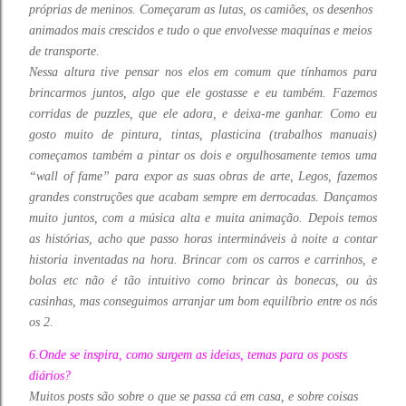
próprias de meninos. Começaram as lutas, os camiões, os desenhos
animados mais crescidos e tudo o que envolvesse maquínas e meios
de transporte.
N
essa altura tive pensar nos elos em comum que tínhamos para
brincarmos juntos, algo que ele gostasse e eu também. Fazemos
corridas de puzzles, que ele adora, e deixa-me ganhar. Como eu
gosto muito de pintura, tintas, plasticina (trabalhos manuais)
começamos também a pintar os dois e orgulhosamente temos uma
“wall of fame” para expor as suas obras de arte, Legos, fazemos
grandes construções que acabam sempre em derrocadas. Dançamos
muito juntos, com a música alta e muita animação. Depois temos
as histórias, acho que passo horas intermináveis à noite a contar
historia inventadas na hora. Brincar com os carros e carrinhos, e
bolas etc não é tão intuitivo como brincar às bonecas, ou às
casinhas, mas conseguimos arranjar um bom equilíbrio entre os nós
os 2.
6.
Onde se
inspira, como surgem as ideias
, temas para os posts
diários?
Muitos posts são sobre o que se passa cá em casa, e sobre coisas