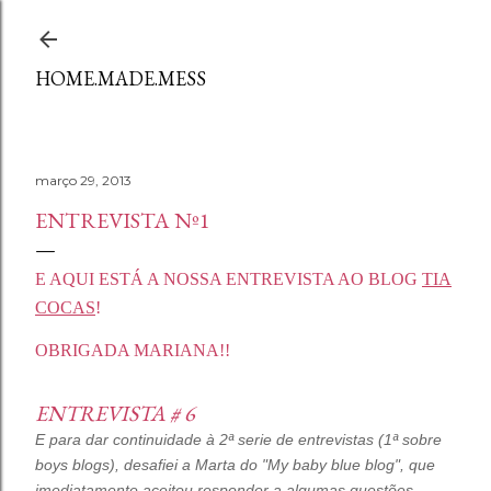
Avançar para o conteúdo principal
HOME.MADE.MESS
março 29, 2013
ENTREVISTA Nº1
E AQUI ESTÁ A NOSSA ENTREVISTA AO BLOG
TIA
COCAS
!
OBRIGADA MARIANA!!
ENTREVISTA # 6
E para dar continuidade à 2ª serie de entrevistas (1ª sobre
boys blogs), desafiei a Marta do "My baby blue blog", que
imediatamente aceitou responder a algumas questões.